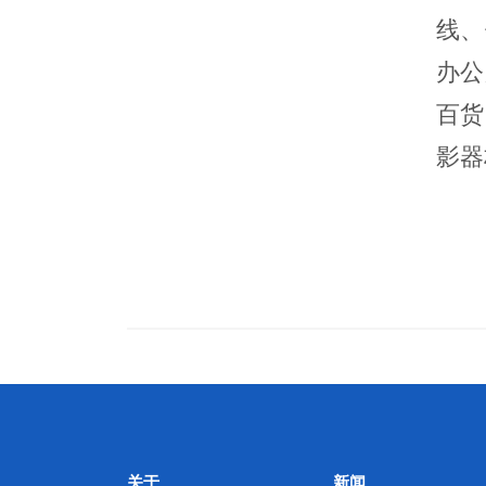
线、
办公
百货
影器
关于
新闻