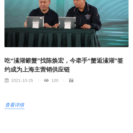
吃“溱湖簖蟹”找陈焕宏，今牵手“蟹逅溱湖”签
约成为上海主营销供应链
2021-10-25
100
查看详情